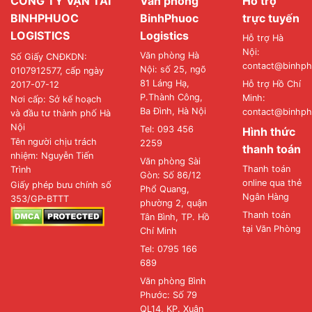
CÔNG TY VẬN TẢI
Văn phòng
Hỗ trợ
BINHPHUOC
BinhPhuoc
trực tuyến
LOGISTICS
Logistics
Hỗ trợ Hà
Nội:
Văn phòng Hà
Số Giấy CNĐKDN:
contact@binhph
Nội: số 25, ngõ
0107912577, cấp ngày
81 Láng Hạ,
Hỗ trợ Hồ Chí
2017-07-12
P.Thành Công,
Minh:
Nơi cấp: Sở kế hoạch
Ba Đình, Hà Nội
contact@binhph
và đầu tư thành phố Hà
Nội
Tel: 093 456
Hình thức
Tên người chịu trách
2259
thanh toán
nhiệm: Nguyễn Tiến
Văn phòng Sài
Thanh toán
Trình
Gòn: Số 86/12
online qua thẻ
Giấy phép bưu chính số
Phổ Quang,
Ngân Hàng
353/GP-BTTT
phường 2, quận
Thanh toán
Tân Bình, TP. Hồ
tại Văn Phòng
Chí Minh
Tel: 0795 166
689
Văn phòng Bình
Phước: Số 79
QL14, KP. Xuân