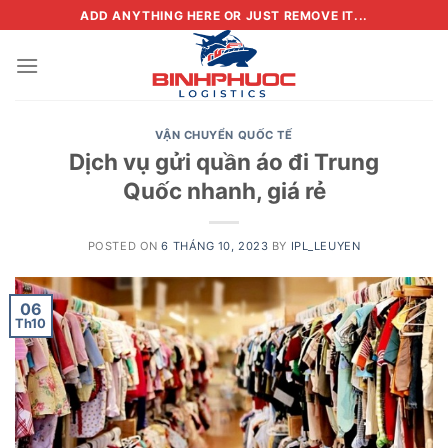
Skip
ADD ANYTHING HERE OR JUST REMOVE IT...
to
content
VẬN CHUYỂN QUỐC TẾ
Dịch vụ gửi quần áo đi Trung
Quốc nhanh, giá rẻ
POSTED ON
6 THÁNG 10, 2023
BY
IPL_LEUYEN
06
Th10