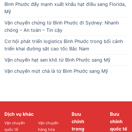
Bình Phước đẩy mạnh xuất khẩu hạt điều sang Florida,
Mỹ
Vận chuyển chứng từ Bình Phước đi Sydney: Nhanh
chóng – An toàn – Tin cậy
Cơ hội phát triển logistics Bình Phước trong bối cảnh
triển khai đường sắt cao tốc Bắc Nam
Vận chuyển hạt sen khô từ Bình Phước sang Mỹ
Vận chuyển mứt chà là từ Bình Phước sang Mỹ
Dịch vụ khác
Bưu
Bưu
chính
chính
Vận chuyển
Vận chuyển
trong
quốc tế
quốc tế
hàng hóa