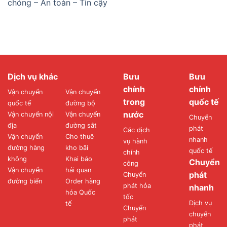
chóng – An toàn – Tin cậy
Dịch vụ khác
Bưu
Bưu
chính
chính
Vận chuyển
Vận chuyển
trong
quốc tế
quốc tế
đường bộ
nước
Vận chuyển nội
Vận chuyển
Chuyển
địa
đường sắt
phát
Các dịch
Vận chuyển
Cho thuê
nhanh
vụ hành
đường hàng
kho bãi
quốc tế
chính
không
Khai báo
Chuyển
công
Vận chuyển
hải quan
phát
Chuyển
đường biển
Order hàng
phát hỏa
nhanh
hóa Quốc
tốc
Dịch vụ
tế
Chuyển
chuyển
phát
phát