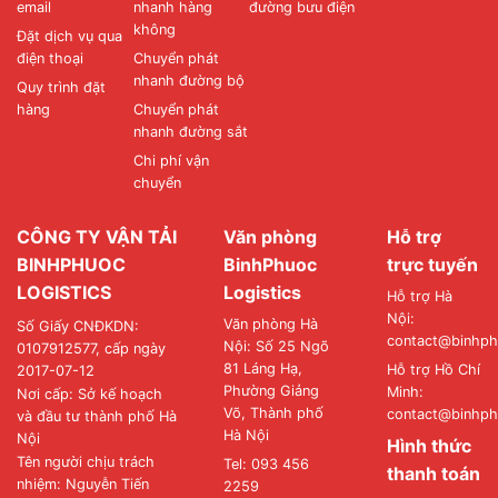
email
nhanh hàng
đường bưu điện
không
Đặt dịch vụ qua
điện thoại
Chuyển phát
nhanh đường bộ
Quy trình đặt
hàng
Chuyển phát
nhanh đường sắt
Chi phí vận
chuyển
CÔNG TY VẬN TẢI
Văn phòng
Hỗ trợ
BINHPHUOC
BinhPhuoc
trực tuyến
LOGISTICS
Logistics
Hỗ trợ Hà
Nội:
Văn phòng Hà
Số Giấy CNĐKDN:
contact@binhph
Nội: Số 25 Ngõ
0107912577, cấp ngày
81 Láng Hạ,
Hỗ trợ Hồ Chí
2017-07-12
Phường Giảng
Minh:
Nơi cấp: Sở kế hoạch
Võ, Thành phố
contact@binhph
và đầu tư thành phố Hà
Hà Nội
Nội
Hình thức
Tên người chịu trách
Tel: 093 456
thanh toán
nhiệm: Nguyễn Tiến
2259