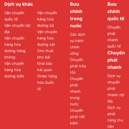
Dịch vụ khác
Bưu
Bưu
chính
chính
Vận chuyển
Vận chuyển
trong
quốc tế
quốc tế
hàng hóa
nước
Vận chuyển nội
đường bộ
Chuyển
địa
Vận chuyển
phát
Các dịch
Vận chuyển
hàng hóa
nhanh
vụ hành
hàng hóa
đường sắt
quốc tế
chính
đường hàng
Cho thuê
Chuyển
công
không
kho bãi
phát
Chuyển
Vận chuyển
Khai báo
phát hỏa
nhanh
hàng hóa
hải quan
tốc
Dịch vụ
đường biển
Order hàng
Chuyển
chuyển
hóa Quốc
phát
phát
tế
nhanh
nhanh nội
trong
địa
nước
Dịch vụ
Chuyển
phát
phát tiết
hàng thu
kiệm
tiền