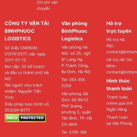
Chi phí vận
chuyển
CÔNG TY VẬN TẢI
Văn phòng
Hỗ trợ
BINHPHUOC
BinhPhuoc
trực tuyến
LOGISTICS
Logistics
Hỗ trợ Hà
Nội:
Văn phòng Hà
Số Giấy CNĐKDN:
contact@binhph
Nội: số 25, ngõ
0107912577, cấp ngày
81 Láng Hạ,
Hỗ trợ Hồ Chí
2017-07-12
P.Thành Công,
Minh:
Nơi cấp: Sở kế hoạch
Ba Đình, Hà Nội
contact@binhph
và đầu tư thành phố Hà
Nội
Tel: 093 456
Hình thức
Tên người chịu trách
2259
thanh toán
nhiệm: Nguyễn Tiến
Văn phòng Sài
Thanh toán
Trình
Gòn: Số 86/12
online qua thẻ
Giấy phép bưu chính số
Phổ Quang,
Ngân Hàng
353/GP-BTTT
phường 2, quận
Thanh toán
Tân Bình, TP. Hồ
tại Văn Phòng
Chí Minh
Tel: 0795 166